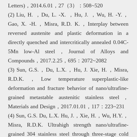
Letters)，2014.6.01，27（3）：508~520
(2) Liu, H. ，Du, L. -X. ，Hu, J. ，Wu, H. -Y.，
Gao, X. -H.，Misra, R.D. K.，Interplay between
reversed austenite and plastic deformation in a
directly quenched and intercritically annealed 0.04C-
5Mn low-Al steel，Journal of Alloys and
Compounds，2017.2.25，695：2072~2082
(3) Sun, G.S.，Du, L.X.，Hu, J. Xie, H.，Misra,
R.D.K.，Low temperature superplastic-like
deformation and fracture behavior of nano/ultrafine-
grained metastable austenitic stainless steel，
Materials and Design，2017.01.01，117：223~231
(4) Sun, G.S. Du, L.X. Hu, J.，Xie, H.，Wu, H.Y.，
Misra, R.D.K. Ultrahigh strength nano/ultrafine-
grained 304 stainless steel through three-stage cold