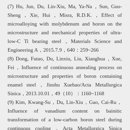
(7) Hu, Jun, Du, Lin-Xiu, Ma, Ya-Na，Sun, Guo-
Sheng，Xie, Hui，Misra, R.D.K.，Effect of
microalloying with molybdenum and boron on the
microstructure and mechanical properties of ultra-
low-C Ti bearing steel，Materials Science and
Engineering A，2015.7.9，640：259~266
(8) Dong, Futao, Du, Linxiu, Liu, Xianghua，Xue,
Fei，Influence of continuous annealing process on
microstructure and properties of boron containing
enamel steel，Jinshu Xuebao/Acta Metallurgica
Sinica，2013.10.01，49（10）：1160~1168
(9) Kim, Kwang-Su，Du, Lin-Xiu，Gao, Cai-Ru，
Influence of vanadium content on bainitic
transformation of a low-carbon boron steel during
continuous cooling，Acta Metallurgica Sinica