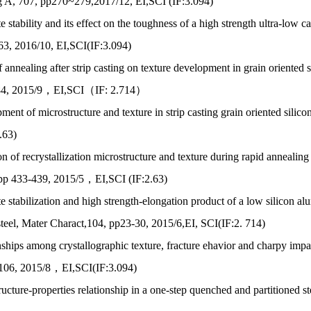
 A, 707, pp270~279,2017/12, EI,SCI (IF:3.094)
e stability and its effect on the toughness of a high strength ultra-lo
3, 2016/10, EI,SCI(IF:3.094)
f annealing after strip casting on texture development in grain oriented
84, 2015/9，EI,SCI（IF: 2.714）
ment of microstructure and texture in strip casting grain oriented s
.63)
n of recrystallization microstructure and texture during rapid annealing 
pp 433-439, 2015/5，EI,SCI (IF:2.63)
e stabilization and high strength-elongation product of a low silicon 
 steel, Mater Charact,104, pp23-30, 2015/6,EI, SCI(IF:2. 714)
nships among crystallographic texture, fracture ehavior and charpy im
-106, 2015/8，EI,SCI(IF:3.094)
ructure-properties relationship in a one-step quenched and partitione