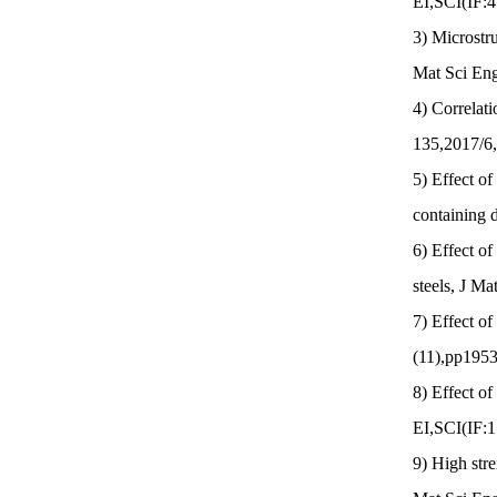
EI,SCI(IF:4
3) Microstru
Mat Sci Eng
4) Correlat
135,2017/6,
5) Effect o
containing 
6) Effect of
steels, J M
7) Effect of
(11),pp1953
8) Effect of
EI,SCI(IF:1
9) High str