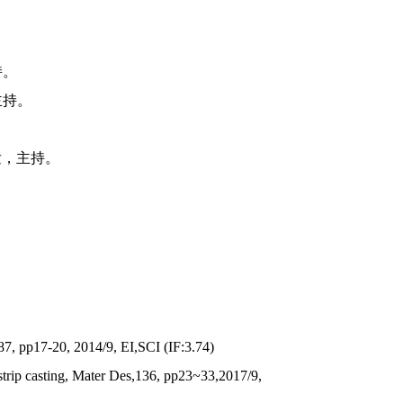
持。
主持。
发，主持。
 ,87, pp17-20, 2014/9, EI,SCI (IF:3.74)
l strip casting, Mater Des,136, pp23~33,2017/9,