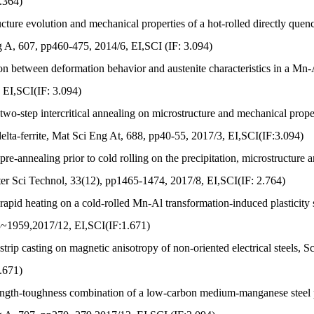
.364)
cture evolution and mechanical properties of a hot-rolled directly quenc
 A, 607, pp460-475, 2014/6, EI,SCI (IF: 3.094)
ion between deformation behavior and austenite characteristics in a Mn
 EI,SCI(IF: 3.094)
f two-step intercritical annealing on microstructure and mechanical pro
delta-ferrite, Mat Sci Eng At, 688, pp40-55, 2017/3, EI,SCI(IF:3.094)
 pre-annealing prior to cold rolling on the precipitation, microstructure 
ater Sci Technol, 33(12), pp1465-1474, 2017/8, EI,SCI(IF: 2.764)
 rapid heating on a cold-rolled Mn-Al transformation-induced plasticity s
~1959,2017/12, EI,SCI(IF:1.671)
 strip casting on magnetic anisotropy of non-oriented electrical steels
.671)
ength-toughness combination of a low-carbon medium-manganese steel pl