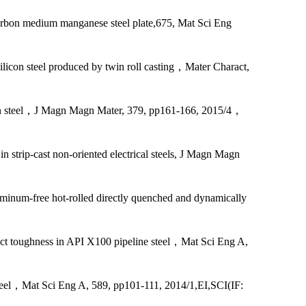
w carbon medium manganese steel plate,675, Mat Sci Eng
 silicon steel produced by twin roll casting，Mater Charact,
ilicon steel，J Magn Magn Mater, 379, pp161-166, 2015/4，
in strip-cast non-oriented electrical steels, J Magn Magn
aluminum-free hot-rolled directly quenched and dynamically
pact toughness in API X100 pipeline steel，Mat Sci Eng A,
d steel，Mat Sci Eng A, 589, pp101-111, 2014/1,EI,SCI(IF: