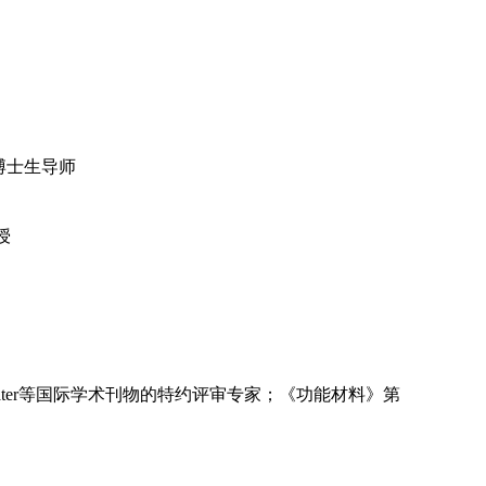
、博士生导师
授
l, Int J Min Met Mater等国际学术刊物的特约评审专家；《功能材料》第