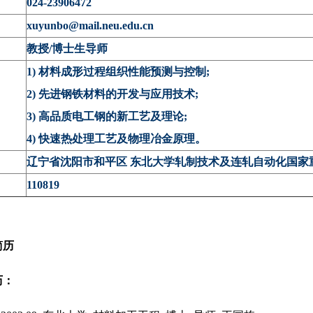
024-23906472
：
xuyunbo@mail.neu.edu.cn
教授/博士生导师
：
1) 材料成形过程组织性能预测与控制;
2) 先进钢铁材料的开发与应用技术;
3) 高品质电工钢的新工艺及理论;
4) 快速热处理工艺及物理冶金原理。
：
辽宁省沈阳市和平区 东北大学轧制技术及连轧自动化国家重
：
110819
简历
历：