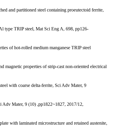
hed and partitioned steel containing proeutectoid ferrite,
-Al type TRIP steel, Mat Sci Eng A, 698, pp126-
perties of hot-rolled medium manganese TRIP steel
and magnetic properties of strip-cast non-oriented electrical
teel with coarse delta-ferrite, Sci Adv Mater, 9
, Sci Adv Mater, 9 (10) ,pp1822~1827, 2017/12,
ate with laminated microstructure and retained austenite,