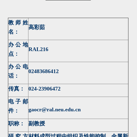
教师姓
高彩茹
名：
办公地
RAL216
点：
办公电
02483686412
话：
传真：
024-23906472
电子邮
gaocr@ral.neu.edu.cn
件：
职称：
副教授
研究方
材料成型过程中组织及性能控制、金属新