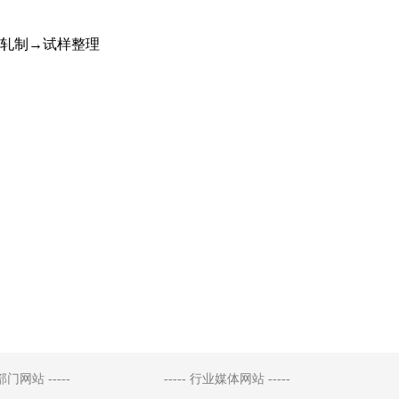
轧制→试样整理
府部门网站 -----
----- 行业媒体网站 -----