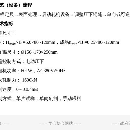
工艺（设备）流程
样定尺→表面处理→启动轧机设备→调整压下辊缝→单向或可逆
技术指标
样尺寸：
：H
×B =5.0×80~120mm，成品h
×B =0.25×80~120mm
max
min
辊尺寸：Ø150~170×250mm
缝控制方式：电动压下
机功率：60kW，AC380V/50Hz
轧制力： 1600kN
速度：0～±0.4m/s
制方式：单片试样，单向轧制，手动喂料
-----
----- 学会协会网站 -----
----- 政