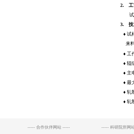
2. 
试
3. 
♦
试
来料
♦
工作
♦
辊
♦
主电
♦
最大
♦
轧制
♦
轧
----- 合作伙伴网站 -----
----- 科研院所网站 