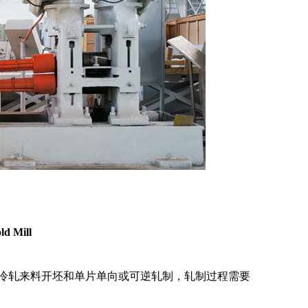
ld Mill
于冷轧来料开坯和单片单向或可逆轧制，轧制过程需要