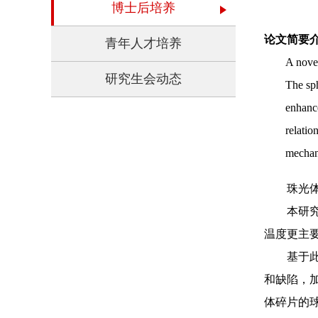
博士后培养
论文简要
青年人才培养
A novel
研究生会动态
The sph
enhance
relatio
mechani
珠光体球
本研究提
温度更主
基于此理
和缺陷，
体碎片的