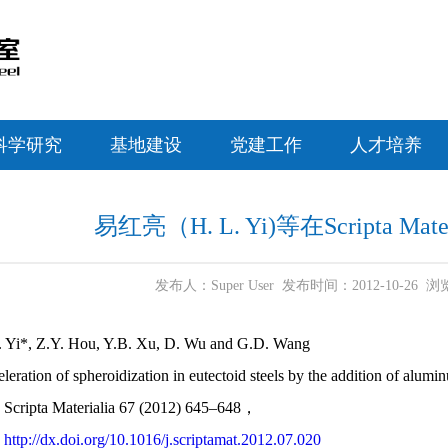
科学研究
基地建设
党建工作
人才培养
易红亮（H. L. Yi)等在Scripta Ma
发布人：Super User 发布时间：2012-10-26
*, Z.Y. Hou, Y.B. Xu, D. Wu and G.D. Wang
tion of spheroidization in eutectoid steels by the addition of alumi
pta Materialia 67 (2012) 645–648，
：
http://dx.doi.org/10.1016/j.scriptamat.2012.07.020