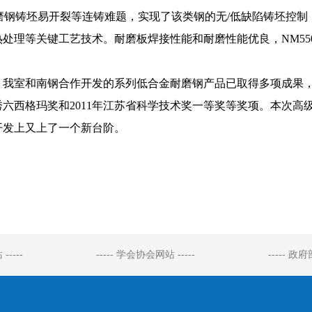
耐磨钢铸坯易开裂等连铸难题，实现了该类钢的无/低缺陷铸坯控制；
处理等关键工艺技术。耐磨板焊接性能和耐磨性能优良，NM550的相对耐
室和南钢合作开发的系列低合金耐磨钢产品已取得多项成果，NM3
六西格玛奖和2011年江苏省科学技术奖一等奖等奖项。本次高级
开发上又上了一个新台阶。
-----
----- 学会协会网站 -----
----- 政