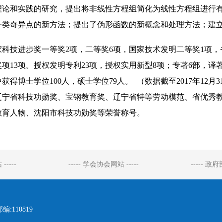
理论和实践的研究，提出将非线性方程组简化为线性方程组进行
一类奇异点的新方法；提出了伪形函数的新概念和处理方法；建
技进步奖一等奖2项，二等奖6项，国家技术发明二等奖1项，省
项13项。授权发明专利23项，授权实用新型8项；专著6部，译著4
获得博士学位100人，硕士学位79人。 （数据截至2017年12月3
省科技功勋奖、宝钢教育奖、辽宁省特等劳动模范、省优秀教
宁教育人物、沈阳市科技功勋奖等荣誉称号。
-----
----- 学会协会网站 -----
----- 政
110819