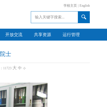
学校主页
|
English
开放交流
共享资源
运行管理
院院士
大
中
数：
11723
小