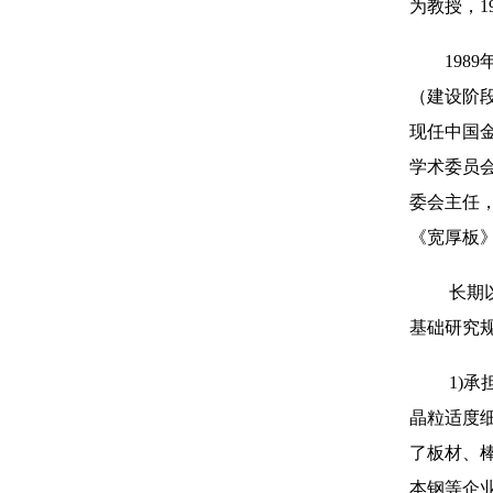
为教授，1
1989
（建设阶段
现任中国
学术委员
委会主任，《
《宽厚板
长期以来
基础研究规
1)承担9
晶粒适度
了板材、
本钢等企