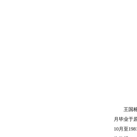
王国栋，
月毕业于原
10月至1