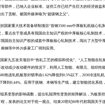
梁等部件，已纳入企业标准。这些工作已经产生巨大的经济效益
做出了贡献。被国外媒体喻为“超级钢之父”。
国家重大技术装备研制项目“首钢3500 mm中厚板轧机核心
究，重点在于形成具有我国自主知识产权的中厚板核心轧制技术
有我国自主知识产权的成套中厚板核心轧制技术，闯出了大型中
、南钢等中外20多家工厂得到应用。
国家九五攻关项目中“热轧工艺的模拟和优化”、“人工智能在轧
不改动或少改动硬件的情况下，利用人工智能、有限元、组织性
580热连轧机板形封锁率由1.62%降低到0.5%以下，2030冷连
1%下降到0.44%。应用于抚钢、本钢等生产线，建立智能优化系
辊系变形的影响函数，提出轧辊弹性变形的矩阵解法，为板形控
方程，发表的论文对于统一观点、结束20世纪80年代初我国关