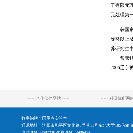
了有限元
元处理第
获国家科
等奖以上奖
养研究生中
曾获辽宁
2006辽
----- 合作伙伴网站 -----
----- 科研院所网站 
数字钢铁全国重点实验室
通讯地址：沈阳市和平区文化路3号巷11号东北大学105信箱 邮编:
电话:024-83687220 传真:024-23906472