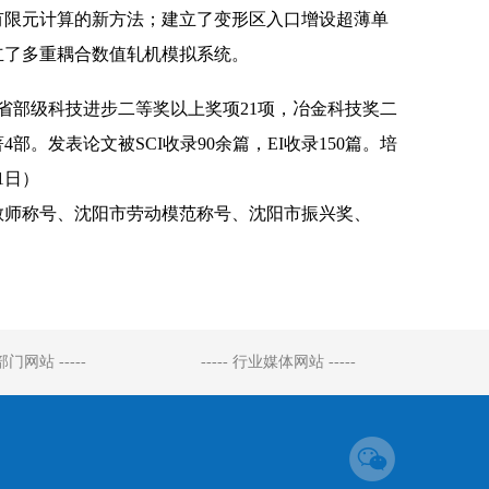
有限元计算的新方法；建立了变形区入口增设超薄单
立了多重耦合数值轧机模拟系统。
部级科技进步二等奖以上奖项21项，冶金科技奖二
部。发表论文被SCI收录90余篇，EI收录150篇。培
1日）
师称号、沈阳市劳动模范称号、沈阳市振兴奖、
府部门网站 -----
----- 行业媒体网站 -----