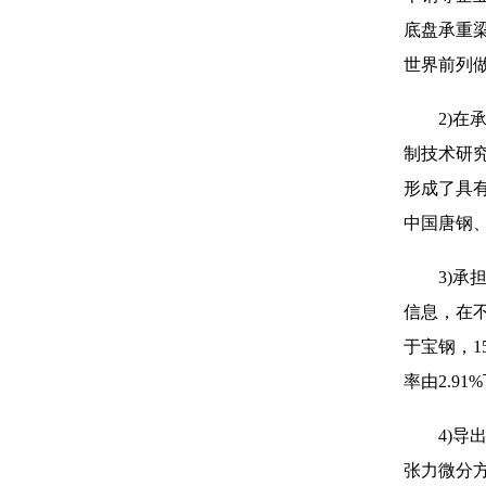
底盘承重
世界前列
2)在承担
制技术研
形成了具
中国唐钢
3)承担
信息，在
于宝钢，1
率由2.9
4)导出
张力微分