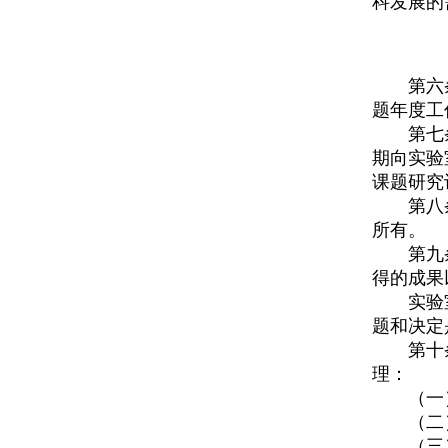
科发展的
第六
题年度工
第七
期向实验
课题研究
第八
所有。
第九
得的成果
实验
题和决定
第十
理：
（一
（二
（三