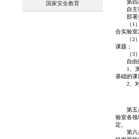
第四
国家安全教育
自主
部署
（1
合实验室
（2
课题；
（3
自由
1、
基础的课
2、
第五
验室各领
定。
第六