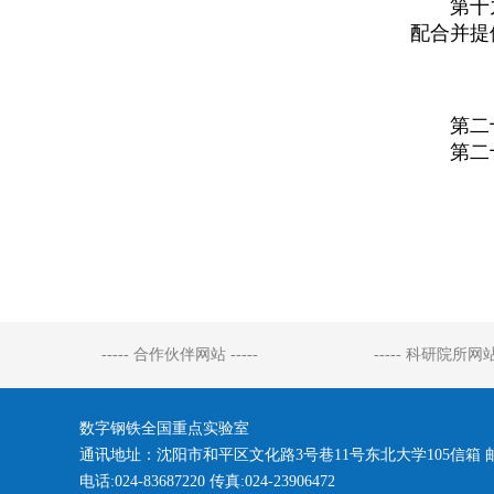
第十
配合并提
第二
第二
----- 合作伙伴网站 -----
----- 科研院所网站 
数字钢铁全国重点实验室
通讯地址：沈阳市和平区文化路3号巷11号东北大学105信箱 邮编:
电话:024-83687220 传真:024-23906472