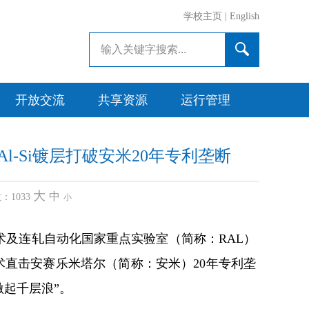
学校主页
|
English
开放交流
共享资源
运行管理
Al-Si镀层打破安米20年专利垄断
大
中
数：
1033
小
技术及连轧自动化国家重点实验室（简称：RAL）
该技术直击安赛乐米塔尔（简称：安米）20年专利垄
起千层浪”。