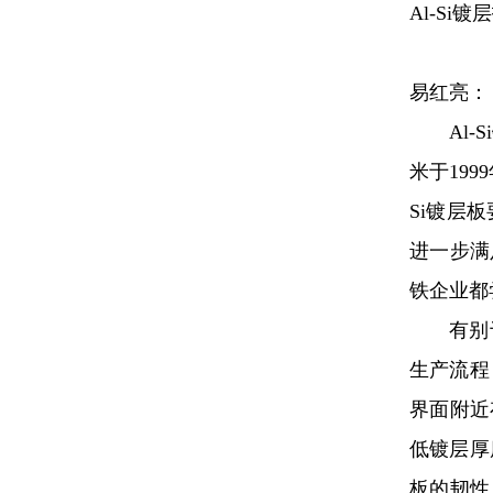
Al-S
易红亮：
Al
米于19
Si镀层
进一步满
铁企业都
有别
生产流程
界面附近
低镀层厚
板的韧性