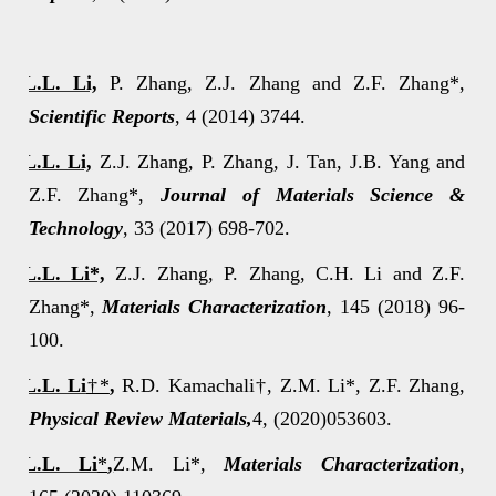
12.
12.
L.L. Li,
P. Zhang, Z.J. Zhang and Z.F. Zhang
*,
Scientific Reports
, 4 (2014) 3744.
13.
L.L. Li,
Z.J. Zhang, P. Zhang, J. Tan, J.B. Yang and
Z.F. Zhang*,
Journal of Materials Science &
Technology
, 33 (2017) 698-702.
14.
L.L. Li*,
Z.J. Zhang, P. Zhang, C.H. Li and Z.F.
Zhang*,
Materials Characterization
, 145
(2018) 96-
100.
15.
L.L. Li
†*
,
R.D. Kamachali†, Z.M. Li*, Z.F. Zhang,
Physical Review Materials,
4, (2020)053603.
16.
L.L. Li
*
,
Z.M. Li*,
Materials Characterization
,