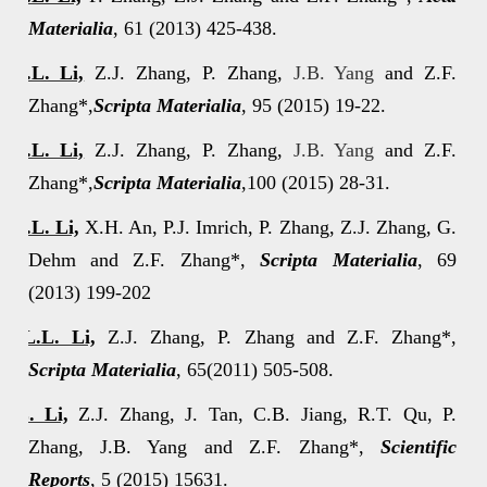
Materialia
, 61 (2013) 425-438.
7.
L.L. Li,
Z.J. Zhang, P. Zhang,
J.B. Yang
and Z.F.
Zhang
*,
Scripta Materialia
, 95 (2015) 19-22.
8.
L.L. Li,
Z.J. Zhang, P. Zhang,
J.B. Yang
and Z.F.
Zhang
*,
Scripta Materialia
,100 (2015) 28-31.
9.
L.L. Li,
X.H.
An, P.J. Imrich, P. Zhang, Z.J. Zhang, G.
Dehm and
Z.F. Zhang*,
Scripta Materialia
, 69
(2013) 199-202
10.
L.L. Li,
Z.J. Zhang, P. Zhang
and
Z.F. Zhang*,
Scripta Materialia
, 65(2011) 505-508.
L.L. Li,
Z.J. Zhang,
J. Tan, C.B. Jiang, R.T. Qu, P.
Zhang, J.B. Yang and Z.F. Zhang*,
Scientific
Reports
, 5 (2015) 15631.