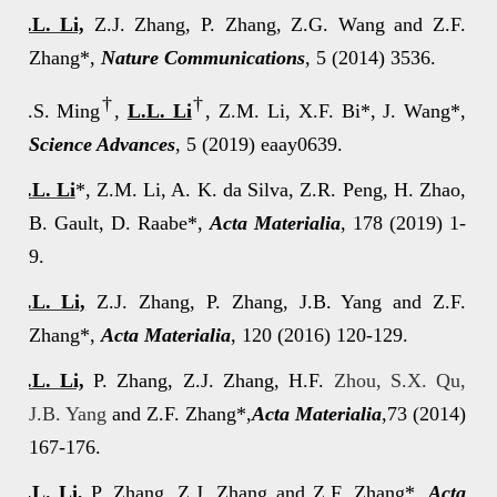
1.
L.L. Li,
Z.J. Zhang, P. Zhang, Z.G. Wang and Z.F.
Zhang*,
Nature Communications
, 5 (2014) 3536
.
†
†
2.
K.S. Ming
,
L.L. Li
, Z.M. Li, X.F. Bi*, J. Wang*,
Science Advances
, 5 (2019) eaay0639.
3.
L.L. Li
*, Z.M. Li, A. K. da Silva, Z.R. Peng, H. Zhao,
B. Gault, D. Raabe*,
Acta Materialia
, 178 (2019) 1-
9.
4.
L.L. Li,
Z.J. Zhang, P. Zhang, J.B. Yang and Z.F.
Zhang*,
Acta Materialia
,
120 (2016) 120-129.
5.
L.L. Li,
P. Zhang, Z.J. Zhang, H.F.
Zhou, S.X. Qu,
J.B. Yang
and Z.F. Zhang
*,
Acta Materialia
,73 (2014)
167-176.
6.
L.L. Li,
P. Zhang, Z.J. Zhang and Z.F. Zhang
*,
Acta