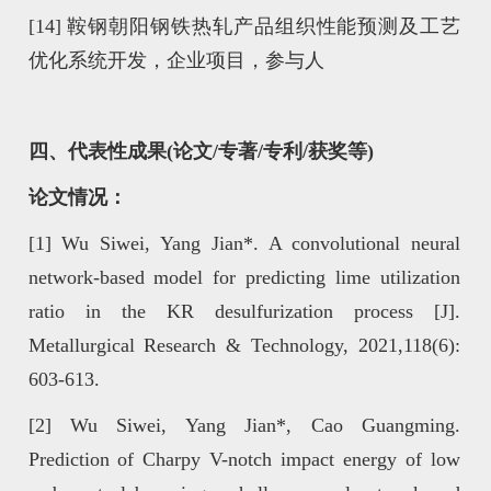
[14] 鞍钢朝阳钢铁热轧产品组织性能预测及工艺
优化系统开发，企业项目，参与人
四、代表性成果(论文/专著/专利/获奖等)
论文情况：
[1]
Wu Siwei, Yang Jian*. A convolutional neural
network-based model for predicting lime utilization
ratio in the KR desulfurization process [J].
Metallurgical Research & Technology, 2021,118(6):
603-613.
[2]
Wu Siwei, Yang Jian*, Cao Guangming.
Prediction of Charpy V-notch impact energy of low