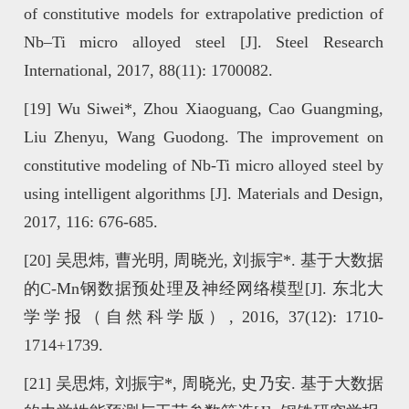
of constitutive models for extrapolative prediction of
Nb–Ti micro alloyed steel [J]. Steel Research
International, 2017, 88(11): 1700082.
[19]
Wu Siwei*, Zhou Xiaoguang, Cao Guangming,
Liu Zhenyu, Wang Guodong. The improvement on
constitutive modeling of Nb-Ti micro alloyed steel by
using intelligent algorithms [J]. Materials and Design,
2017, 116: 676-685.
[20]
吴思炜, 曹光明, 周晓光, 刘振宇*. 基于大数据
的C-Mn钢数据预处理及神经网络模型[J]. 东北大
学学报（自然科学版）, 2016, 37(12): 1710-
1714+1739.
[21]
吴思炜, 刘振宇*, 周晓光, 史乃安. 基于大数据