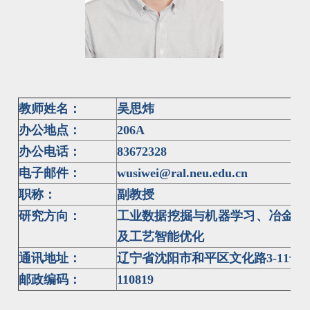
教师姓名：
吴思炜
办公地点：
2
06A
办公电话：
83672328
电子邮件：
wusiwei@ral.neu.edu.cn
职称：
副教授
研究方向：
工业数据挖掘与机器学习、冶金流
及工艺智能优化
通讯地址：
辽宁省沈阳市和平区文化路
3-11
号
邮政编码：
110819