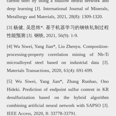
carbon steel by using a shallow neural network and
deep learning [J]. International Journal of Minerals,
Metallurgy and Materials, 2021, 28(8): 1309-1320.
[3]
杨健, 吴思炜*. 基于机器学习的钢铁轧制过程
性能预测 [J]. 钢铁, 2021, 56(9): 1-9.
[4]
Wu Siwei, Yang Jian*, Liu Zhenyu. Composition-
processing-property correlation mining of Nb-Ti
microalloyed steel based on industrial data [J].
Materials Transactions, 2020, 61(4): 691-699.
[5]
Wu Siwei, Yang Jian*, Zhang Runhao, Ono
Hideki. Prediction of endpoint sulfur content in KR
desulfurization based on the hybrid algorithm
combining artificial neural network with SAPSO [J].
IEEE Access, 2020, 8: 33778-33791.