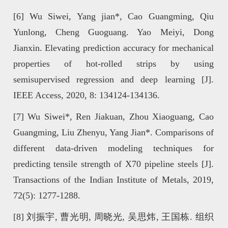
[6]
Wu Siwei, Yang jian*, Cao Guangming, Qiu
Yunlong, Cheng Guoguang. Yao Meiyi, Dong
Jianxin. Elevating prediction accuracy for mechanical
properties of hot-rolled strips by using
semisupervised regression and deep learning [J].
IEEE Access, 2020, 8: 134124-134136.
[7]
Wu Siwei*, Ren Jiakuan, Zhou Xiaoguang, Cao
Guangming, Liu Zhenyu, Yang Jian*. Comparisons of
different data-driven modeling techniques for
predicting tensile strength of X70 pipeline steels [J].
Transactions of the Indian Institute of Metals, 2019,
72(5): 1277-1288.
[8]
刘振宇, 曹光明, 周晓光, 吴思炜, 王国栋. 组织