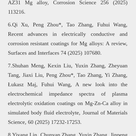
AZ31 Mg alloy, Corrosion Science 256 (2025)
113216.
6.Qi Xu, Peng Zhou*, Tao Zhang, Fuhui Wang,
Recent advances in electrically conductive and
corrosion resistant coatings for Mg alloys: A review,
Surfaces and Interfaces 74 (2025) 107680
.
7.Shuhan Meng, Kexin Liu, Yuxin Zhang, Zheyuan
Tang, Jiaxi Liu, Peng Zhou*, Tao Zhang, Yi Zhang,
Łukasz Maj, Fuhui Wang, A new look into the
electrochemical impedance spectra of plasma
electrolytic oxidation coatings on Mg-Zn-Ca alloy in
simulated body fluid electrolyte, Journal of Materials
Science, 60 (2025) 17232-17253.
8.Yiyang Lin, Chunyan Zhang, Yuxin Zhang, Jinpeng