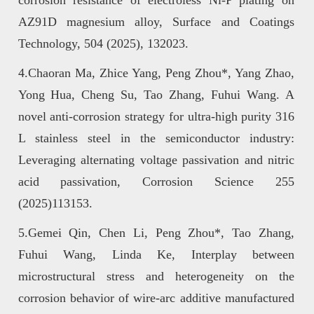
corrosion resistance of electroless Ni-P plating on
AZ91D magnesium alloy, Surface and Coatings
Technology, 504 (2025), 132023
.
4.Chaoran Ma, Zhice Yang, Peng Zhou*, Yang Zhao,
Yong Hua, Cheng Su, Tao Zhang, Fuhui Wang. A
novel anti-corrosion strategy for ultra-high purity 316
L stainless steel in the semiconductor industry:
Leveraging alternating voltage passivation and nitric
acid passivation, Corrosion Science 255
(2025)113153
.
5.Gemei Qin, Chen Li, Peng Zhou*, Tao Zhang,
Fuhui Wang, Linda Ke, Interplay between
microstructural stress and heterogeneity on the
corrosion behavior of wire-arc additive manufactured