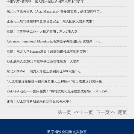
小米YU7+超强钢！东大院士团队给国产汽车上“强”度
东北大学徐伟团队《Acta Materialia》等多篇文章：晶体塑性指导...
让液化天然气储罐材料更绿色更安全！东大团队又出新成果！
重磅！世界钢铁工业十大技术要闻，东大2项入选！
Advanced Functional Materials发表刘振宇教授团队研究成果：一...
重磅！东北大学Science发文！超高强钢领域实现新突破！
RAL成果入选2022年度钢铁工业智能制造十大要闻
东北大学RAL：助力大厚度止裂钢实现100%国产化
“大线能量焊接桥隧用钢开发及重大工程应用”项目成果达到国际先...
RAL科研动态——国际领先！“热轧抗氧化免涂层热成形钢CF-PHS1500...
速看！RAL这项科研成果达到国际领先水平！
第一页
<<上一页
下一页>>
尾页
数字钢铁全国重点实验室