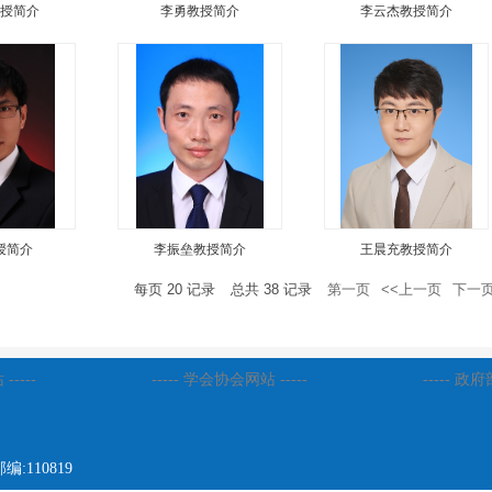
授简介
李勇教授简介
李云杰教授简介
授简介
李振垒教授简介
王晨充教授简介
每页
20
记录
总共
38
记录
第一页
<<上一页
下一页
-----
----- 学会协会网站 -----
----- 政
110819