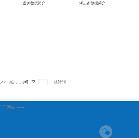
唐帅教授简介
矫志杰教授简介
>>
尾页
页码
2
/
2
跳转到
府部门网站 -----