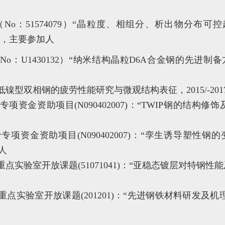
（No：51574079）“晶粒度、相组分、析出物分布
/12，主要参加人
o：U1430132）“纳米结构晶粒D6A合金钢的先进制
低镍型双相钢的疲劳性能研究与微观结构表征，2015/-201
项资金资助项目(N090402007)：“TWIP钢的结构修饰及力
费专项资金资助项目(N090402007)：“孪生诱导塑性
加人
点实验室开放课题(51071041)：“亚稳态镀层对特钢性能及
实验室开放课题(201201)：“先进钢铁材料研发及机理研究”，0