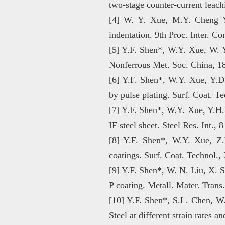
two-stage counter-current le
[4] W. Y. Xue, M.Y. Cheng Y.
indentation. 9th Proc. Inter. Co
[5] Y.F. Shen*, W.Y. Xue, W. Y
Nonferrous Met. Soc. China, 1
[6] Y.F. Shen*, W.Y. Xue, Y.D.
by pulse plating. Surf. Coa
[7] Y.F. Shen*, W.Y. Xue, Y.H. 
IF steel sheet. Steel Res. Int.,
[8] Y.F. Shen*, W.Y. Xue, Z.
coatings. Surf. Coat. Technol.
[9] Y.F. Shen*, W. N. Liu, X. 
P coating. Metall. Mater. T
[10] Y.F. Shen*, S.L. Chen, W
Steel at different strain rates