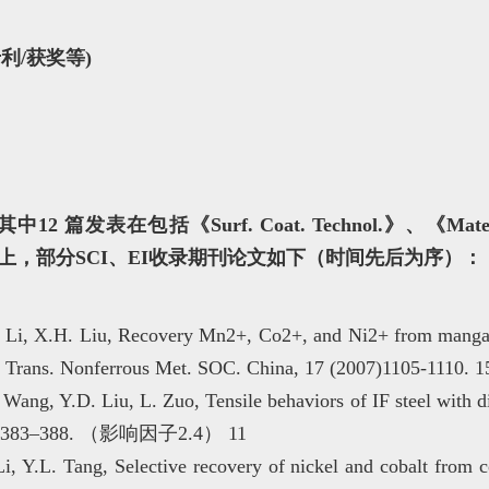
利/获奖等)
表在包括《Surf. Coat. Technol.》、《Material Sci
志上，部分SCI、EI收录期刊论文如下（时间先后为序）：
. Li, X.H. Liu, Recovery Mn2+, Co2+, and Ni2+ from mangan
n. Trans. Nonferrous Met. SOC. China, 17 (2007)1105-1110. 1
Wang, Y.D. Liu, L. Zuo, Tensile behaviors of IF steel with dif
008) 383–388. （影响因子2.4） 11
i, Y.L. Tang, Selective recovery of nickel and cobalt from 