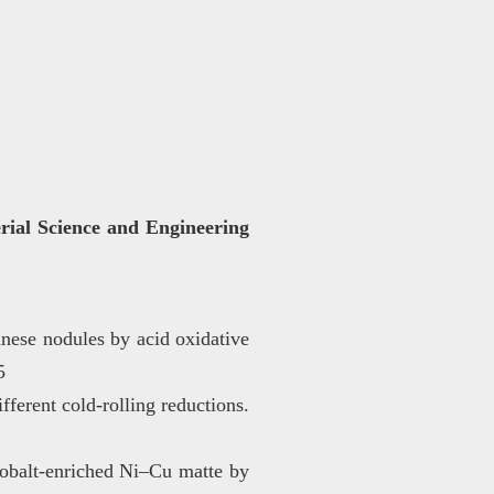
ence and Engineering
ese nodules by acid oxidative
5
ferent cold-rolling reductions.
cobalt-enriched Ni–Cu matte by