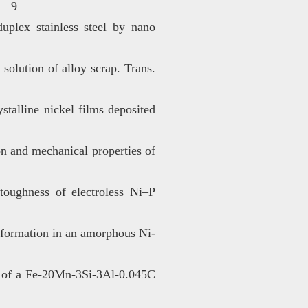
9） 9
plex stainless steel by nano
solution of alloy scrap. Trans.
talline nickel films deposited
on and mechanical properties of
toughness of electroless Ni–P
eformation in an amorphous Ni-
s of a Fe-20Mn-3Si-3Al-0.045C