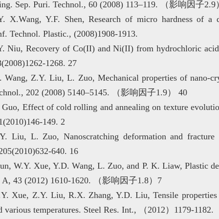
aching. Sep. Puri. Technol., 60 (2008) 113–119. （影响因子2.
 X.Wang, Y.F. Shen, Research of micro hardness of a du
nf. Technol. Plastic., (2008)1908-1913.
. Niu, Recovery of Co(II) and Ni(II) from hydrochloric acid 
8(2008)1262-1268. 27
 Wang, Z.Y. Liu, L. Zuo, Mechanical properties of nano-crys
t. Technol., 202 (2008) 5140–5145. （影响因子1.9） 40
Guo, Effect of cold rolling and annealing on texture evoluti
 81(2010)146-149. 2
Y. Liu, L. Zuo, Nanoscratching deformation and fracture 
, 205(2010)632-640. 16
Sun, W.Y. Xue, Y.D. Wang, L. Zuo, and P. K. Liaw, Plastic d
rans. A, 43 (2012) 1610-1620. （影响因子1.8）7
.Y. Xue, Z.Y. Liu, R.X. Zhang, Y.D. Liu, Tensile propertie
 and various temperatures. Steel Res. Int., （2012）1179-1182.