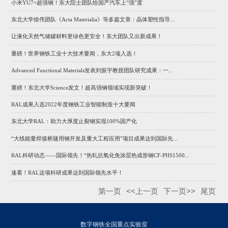
小米YU7+超强钢！东大院士团队给国产汽车上“强”度
东北大学徐伟团队《Acta Materialia》等多篇文章：晶体塑性指导...
让液化天然气储罐材料更绿色更安全！东大团队又出新成果！
重磅！世界钢铁工业十大技术要闻，东大2项入选！
Advanced Functional Materials发表刘振宇教授团队研究成果：一...
重磅！东北大学Science发文！超高强钢领域实现新突破！
RAL成果入选2022年度钢铁工业智能制造十大要闻
东北大学RAL：助力大厚度止裂钢实现100%国产化
“大线能量焊接桥隧用钢开发及重大工程应用”项目成果达到国际先...
RAL科研动态——国际领先！“热轧抗氧化免涂层热成形钢CF-PHS1500...
速看！RAL这项科研成果达到国际领先水平！
第一页
<<上一页
下一页>>
尾页
数字钢铁全国重点实验室