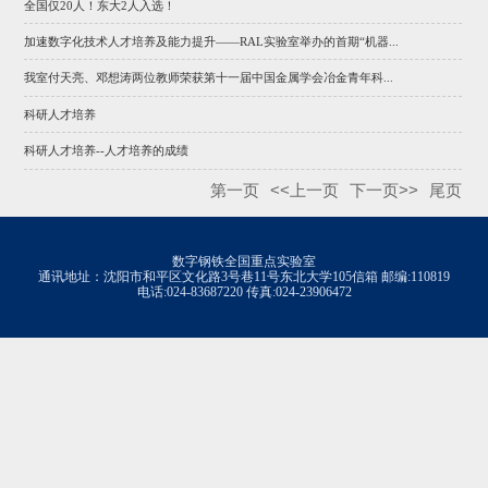
全国仅20人！东大2人入选！
加速数字化技术人才培养及能力提升——RAL实验室举办的首期“机器...
我室付天亮、邓想涛两位教师荣获第十一届中国金属学会冶金青年科...
科研人才培养
科研人才培养--人才培养的成绩
第一页
<<上一页
下一页>>
尾页
数字钢铁全国重点实验室
通讯地址：沈阳市和平区文化路3号巷11号东北大学105信箱 邮编:110819
电话:024-83687220 传真:024-23906472