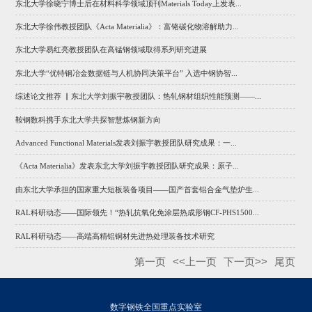
东北大学徐晓宁博士后在材料科学领域顶刊Materials Today上发表...
东北大学徐伟教授团队《Acta Materialia》：富铬碳化物溶解助力...
东北大学易红亮教授团队在高锰钢领域取得系列研究进展
东北大学“优特钢冶金数据链与人机协同决策平台” 入选中钢协智...
综述论文推荐 ▏东北大学刘振宇教授团队：热轧钢材组织性能预测——...
鞍钢数科携手东北大学共探智慧炼钢新方向
Advanced Functional Materials发表刘振宇教授团队研究成果：一...
《Acta Materialia》发表东北大学刘振宇教授团队研究成果：原子...
由东北大学承担的国家重大短板装备项目——国产首套铝合金气垫炉生...
RAL科研动态——国际领先！“热轧抗氧化免涂层热成形钢CF-PHS1500...
RAL科研动态——高端高精铝铜材先进热处理装备技术研究
第一页
<<上一页
下一页>>
尾页
数字钢铁全国重点实验室