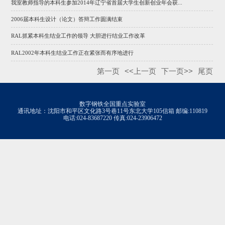
我室教师指导的本科生参加2014年辽宁省首届大学生创新创业年会获...
2006届本科生设计（论文）答辩工作圆满结束
RAL抓紧本科生结业工作的领导 大胆进行结业工作改革
RAL2002年本科生结业工作正在紧张而有序地进行
第一页
<<上一页
下一页>>
尾页
数字钢铁全国重点实验室
通讯地址：沈阳市和平区文化路3号巷11号东北大学105信箱 邮编:110819
电话:024-83687220 传真:024-23906472