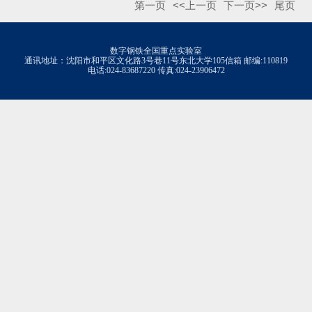
第一页
<<上一页
下一页>>
尾页
数字钢铁全国重点实验室
通讯地址：沈阳市和平区文化路3号巷11号东北大学105信箱 邮编:110819
电话:024-83687220 传真:024-23906472