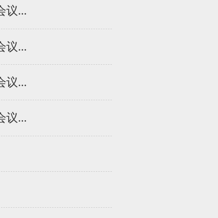
...
...
...
...