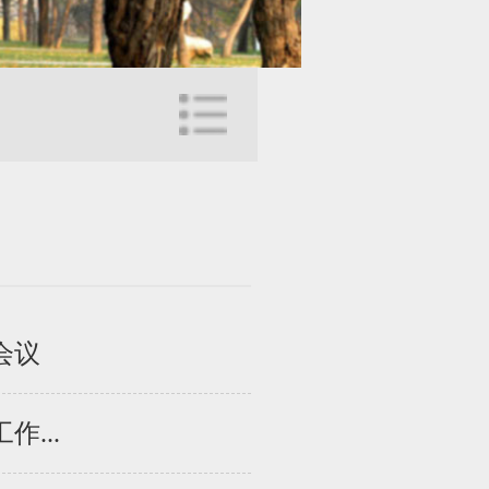
会议
...