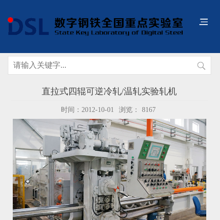
直拉式四辊可逆冷轧/温轧实验轧机
时间：2012-10-01
浏览：
8167